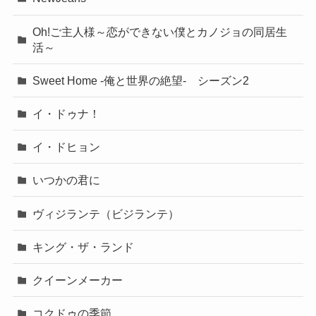
Oh!ご主人様～恋ができない僕とカノジョの同居生
活～
Sweet Home -俺と世界の絶望- シーズン2
イ・ドゥナ！
イ・ドヒョン
いつかの君に
ヴィジランテ（ビジランテ）
キング・ザ・ランド
クイーンメーカー
コクドゥの季節