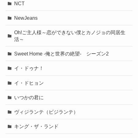
NCT
NewJeans
Oh!ご主人様～恋ができない僕とカノジョの同居生
活～
Sweet Home -俺と世界の絶望- シーズン2
イ・ドゥナ！
イ・ドヒョン
いつかの君に
ヴィジランテ（ビジランテ）
キング・ザ・ランド