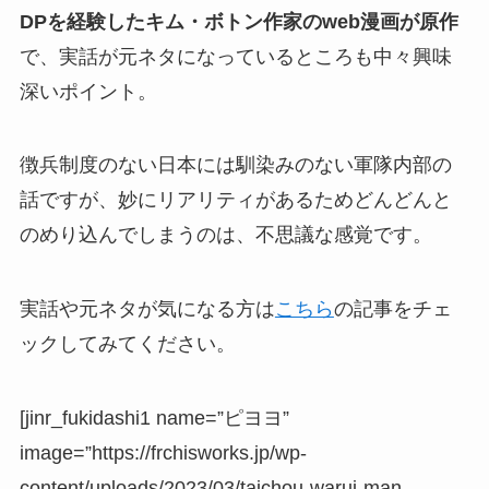
DPを経験したキム・ボトン作家のweb漫画が原作
で、実話が元ネタになっているところも中々興味
深いポイント。
徴兵制度のない日本には馴染みのない軍隊内部の
話ですが、妙にリアリティがあるためどんどんと
のめり込んでしまうのは、不思議な感覚です。
実話や元ネタが気になる方は
こちら
の記事をチェ
ックしてみてください。
[jinr_fukidashi1 name=”ピヨヨ”
image=”https://frchisworks.jp/wp-
content/uploads/2023/03/taichou-warui-man-