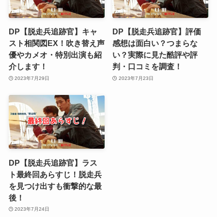
DP【脱走兵追跡官】キャ
DP【脱走兵追跡官】評価
スト相関図EX！吹き替え声
感想は面白い？つまらな
優やカメオ・特別出演も紹
い？実際に見た酷評や評
介します！
判・口コミを調査！
2023年7月29日
2023年7月23日
DP【脱走兵追跡官】ラス
ト最終回あらすじ！脱走兵
を見つけ出すも衝撃的な最
後！
2023年7月24日