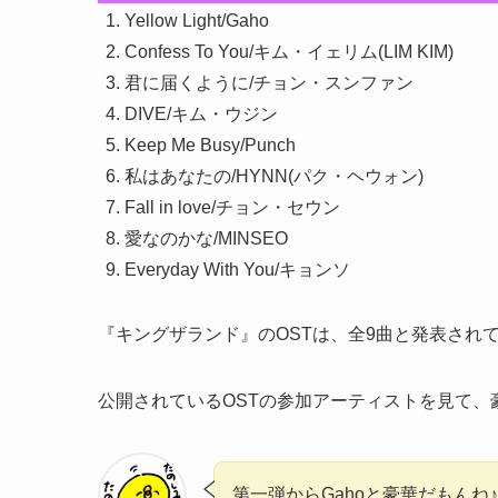
Yellow Light/Gaho
Confess To You/キム・イェリム(LIM KIM)
君に届くように/チョン・スンファン
DIVE/キム・ウジン
Keep Me Busy/Punch
私はあなたの/HYNN(パク・ヘウォン)
Fall in love/チョン・セウン
愛なのかな/MINSEO
Everyday With You/キョンソ
『キングザランド』のOSTは、
全9曲
と発表され
公開されているOSTの参加アーティストを見て
第一弾からGahoと豪華だもんね♪