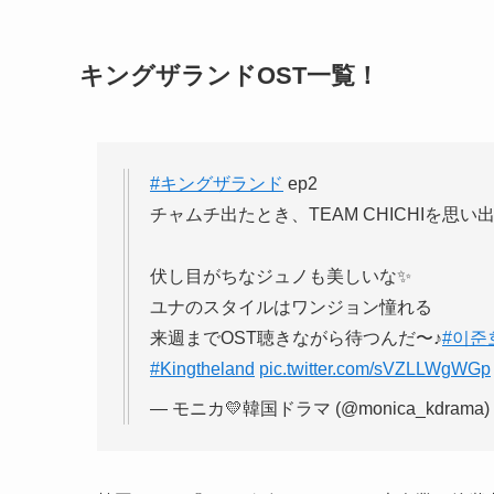
キングザランドOST一覧！
#キングザランド
ep2
チャムチ出たとき、TEAM CHICHIを思
伏し目がちなジュノも美しいな✨
ユナのスタイルはワンジョン憧れる
来週までOST聴きながら待つんだ〜♪
#이준
#Kingtheland
pic.twitter.com/sVZLLWgWGp
— モニカ💛韓国ドラマ (@monica_kdrama)