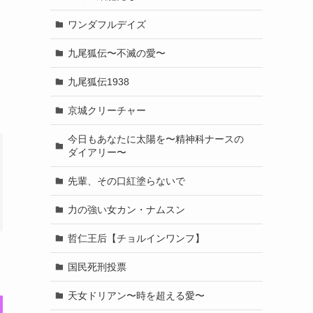
ワンダフルデイズ
九尾狐伝〜不滅の愛〜
九尾狐伝1938
京城クリーチャー
今日もあなたに太陽を〜精神科ナースの
ダイアリー〜
先輩、その口紅塗らないで
力の強い女カン・ナムスン
哲仁王后【チョルインワンフ】
国民死刑投票
天女ドリアン〜時を超える愛〜