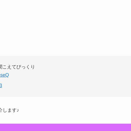
聞こえてびっくり
pseQ
3
介します♪