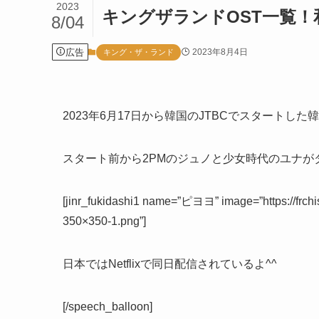
2023
キングザランドOST一覧
8/04
広告
2023年8月4日
キング・ザ・ランド
2023年6月17日から韓国のJTBCでスタートした
スタート前から2PMのジュノと少女時代のユナが
[jinr_fukidashi1 name=”ピヨヨ” image=”https://frchi
350×350-1.png”]
日本ではNetflixで同日配信されているよ^^
[/speech_balloon]