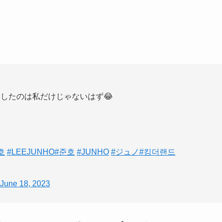
い出したのは私だけじゃないはず😂
호
#LEEJUNHO
#준호
#JUNHO
#ジュノ
#킹더랜드
June 18, 2023