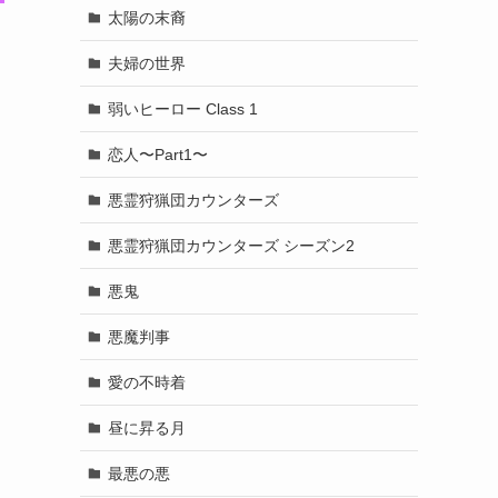
太陽の末裔
夫婦の世界
弱いヒーロー Class 1
恋人〜Part1〜
悪霊狩猟団カウンターズ
悪霊狩猟団カウンターズ シーズン2
悪鬼
悪魔判事
愛の不時着
昼に昇る月
最悪の悪