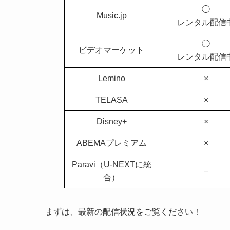
◯
Music.jp
レンタル配信
◯
ビデオマーケット
レンタル配信
Lemino
×
TELASA
×
Disney+
×
ABEMAプレミアム
×
Paravi（U-NEXTに統
–
合）
まずは、最新の配信状況をご覧ください！