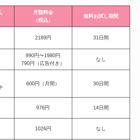
ん
月額料金
無料お試し期間
況
（税込）
2189円
31日間
中
990円〜1980円
なし
中
790円（広告付き）
600円（月間）
30日間
中
976円
14日間
中
1026円
なし
中