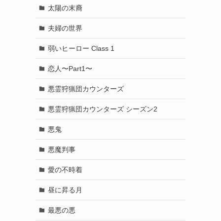
太陽の末裔
夫婦の世界
弱いヒーロー Class 1
恋人〜Part1〜
悪霊狩猟団カウンターズ
悪霊狩猟団カウンターズ シーズン2
悪鬼
悪魔判事
愛の不時着
昼に昇る月
最悪の悪