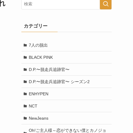
れ
カテゴリー
7人の脱出
BLACK PINK
D.P.〜脱走兵追跡官〜
D.P.〜脱走兵追跡官〜 シーズン2
ENHYPEN
NCT
NewJeans
Oh!ご主人様～恋ができない僕とカノジョ