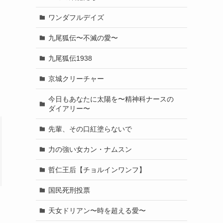
ワンダフルデイズ
九尾狐伝〜不滅の愛〜
九尾狐伝1938
京城クリーチャー
今日もあなたに太陽を〜精神科ナースの
ダイアリー〜
先輩、その口紅塗らないで
力の強い女カン・ナムスン
哲仁王后【チョルインワンフ】
国民死刑投票
天女ドリアン〜時を超える愛〜