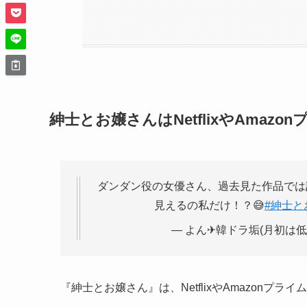
紳士とお嬢さんはNetflixやAma
ダンダン役の女優さん、過去見た作品では
見えるの私だけ！？😅
#紳士と
— よん✈︎韓ドラ垢(月初は低浮上)
『紳士とお嬢さん』は、NetflixやAmazonプ