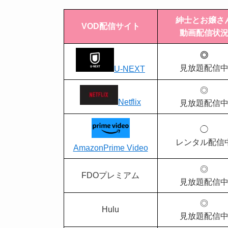
紳士とお嬢さ
VOD配信サイト
動画配信状
◎
見放題配信
U-NEXT
◎
Netflix
見放題配信
◯
レンタル配信
AmazonPrime Video
◎
FDOプレミアム
見放題配信
◎
Hulu
見放題配信