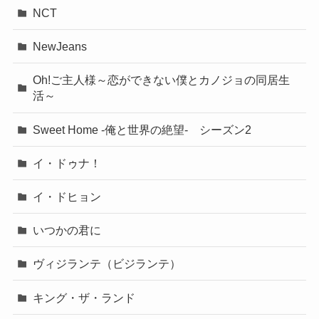
NCT
NewJeans
Oh!ご主人様～恋ができない僕とカノジョの同居生
活～
Sweet Home -俺と世界の絶望- シーズン2
イ・ドゥナ！
イ・ドヒョン
いつかの君に
ヴィジランテ（ビジランテ）
キング・ザ・ランド