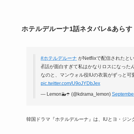
ホテルデルーナ1話ネタバレ&あらす
#ホテルデルーナ
がNetflixで配信され
✌️話が面白すぎて私はかなりロスになった
なのと、マンウォル役IUの衣装がずっと可
pic.twitter.com/U9oJYDbJex
— Lemon🐳☂️ (@kdrama_lemon)
September
韓国ドラマ
『ホテルデルーナ』
は、IUとヨ・ジン