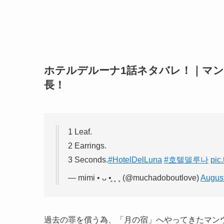
ホテルデルーナ1話ネタバレ！｜マン
長！
1 Leaf.
2 Earrings.
3 Seconds.
#HotelDelLuna
#호텔델루나
pic
— mimi • ᴗ •̥ ˳ ˳ (@muchadoboutlove)
August
過去の罪を償う為、「月の宿」へやってきたマン