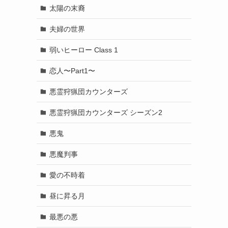
太陽の末裔
夫婦の世界
弱いヒーロー Class 1
恋人〜Part1〜
悪霊狩猟団カウンターズ
悪霊狩猟団カウンターズ シーズン2
悪鬼
悪魔判事
愛の不時着
昼に昇る月
最悪の悪