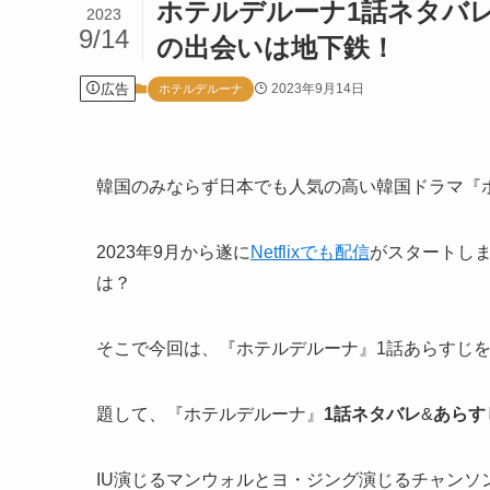
ホテルデルーナ1話ネタバ
2023
9/14
の出会いは地下鉄！
広告
2023年9月14日
ホテルデルーナ
韓国のみならず日本でも人気の高い韓国ドラマ
『
2023年9月から遂に
Netflixでも配信
がスタートし
は？
そこで今回は、『ホテルデルーナ』
1話あらすじ
題して、『ホテルデルーナ』
1話ネタバレ
&
あらす
IU演じるマンウォルとヨ・ジング演じるチャン