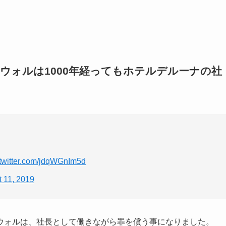
ウォルは1000年経ってもホテルデルーナの社
.twitter.com/jdqWGnIm5d
 11, 2019
ウォルは、社長として働きながら罪を償う事になりました。