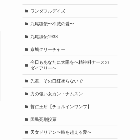
ワンダフルデイズ
九尾狐伝〜不滅の愛〜
九尾狐伝1938
京城クリーチャー
今日もあなたに太陽を〜精神科ナースの
ダイアリー〜
先輩、その口紅塗らないで
力の強い女カン・ナムスン
哲仁王后【チョルインワンフ】
国民死刑投票
天女ドリアン〜時を超える愛〜