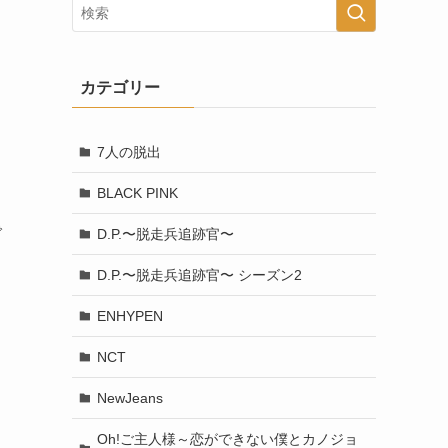
カテゴリー
7人の脱出
BLACK PINK
で
D.P.〜脱走兵追跡官〜
D.P.〜脱走兵追跡官〜 シーズン2
ENHYPEN
NCT
NewJeans
Oh!ご主人様～恋ができない僕とカノジョ