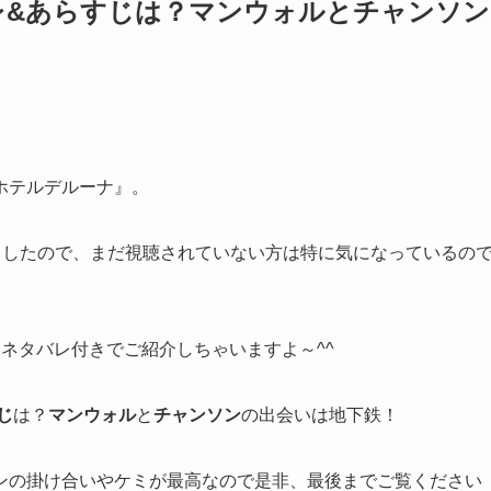
レ&あらすじは？マンウォルとチャンソン
ホテルデルーナ』
。
ましたので、まだ視聴されていない方は特に気になっているの
をネタバレ付きでご紹介しちゃいますよ～^^
じ
は？
マンウォル
と
チャンソン
の出会いは地下鉄！
ソンの掛け合いやケミが最高なので是非、最後までご覧ください