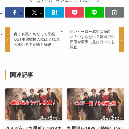
弱いヒーロー感想は面白
良くも悪くもだって母親
い？つまらない？韓国での
OST主題歌挿入歌は？歌詞
評価や実際に見た口コミも
和訳付きで意味も解説！
調査！
関連記事
クミホ伝（九尾狐）1938ネ
九尾狐伝1938（続編）OST