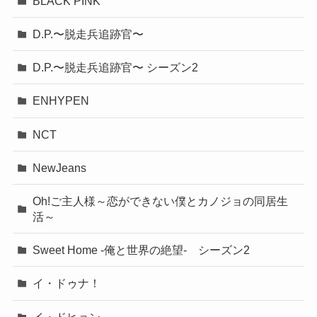
BLACK PINK
D.P.〜脱走兵追跡官〜
D.P.〜脱走兵追跡官〜 シーズン2
ENHYPEN
NCT
NewJeans
Oh!ご主人様～恋ができない僕とカノジョの同居生
活～
Sweet Home -俺と世界の絶望- シーズン2
イ・ドゥナ！
イ・ドヒョン